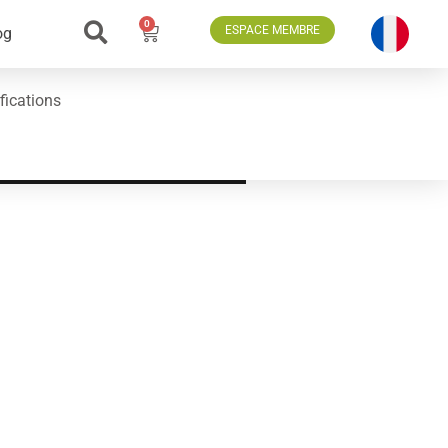
0
ESPACE MEMBRE
og
fications