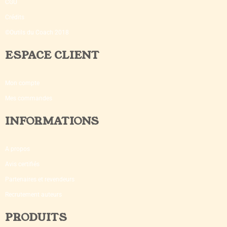
CGU
Crédits
©Outils du Coach 2018
ESPACE CLIENT
Mon compte
Mes commandes
INFORMATIONS
A propos
Avis certifiés
Partenaires et revendeurs
Recrutement auteurs
PRODUITS