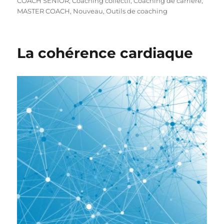
COACH SENIOR
,
Coaching collectif
,
Coaching de carrière
,
MASTER COACH
,
Nouveau
,
Outils de coaching
La cohérence cardiaque