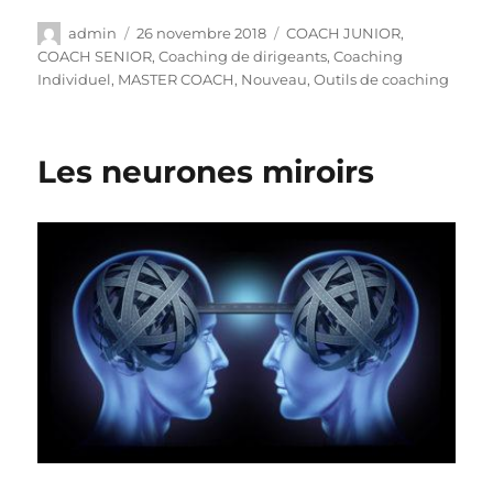
admin
26 novembre 2018
COACH JUNIOR
,
COACH SENIOR
,
Coaching de dirigeants
,
Coaching
Individuel
,
MASTER COACH
,
Nouveau
,
Outils de coaching
Les neurones miroirs