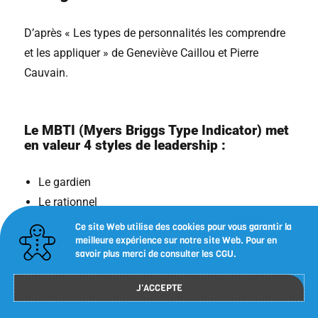
D’après « Les types de personnalités les comprendre
et les appliquer » de Geneviève Caillou et Pierre
Cauvain.
Le MBTI (Myers Briggs Type Indicator) met
en valeur 4 styles de leadership :
Le gardien
Le rationnel
L’artisan
Ce site Web utilise des cookies pour vous garantir la
meilleure expérience sur notre site Web. Pour en
L’idéaliste
savoir plus merci de consulter les CGU.
Suivant leur style, les managers n’ont pas la même
J'ACCEPTE
façon d’appréhender et de conduire le changement.