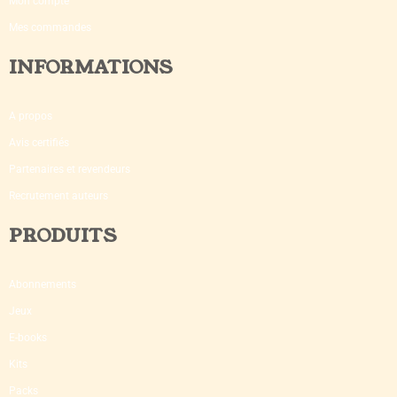
Mon compte
Mes commandes
INFORMATIONS
A propos
Avis certifiés
Partenaires et revendeurs
Recrutement auteurs
PRODUITS
Abonnements
Jeux
E-books
Kits
Packs