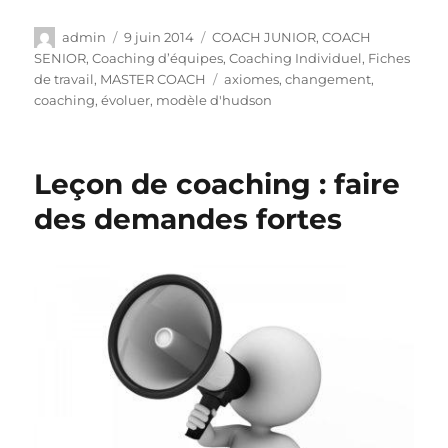
admin
9 juin 2014
COACH JUNIOR
,
COACH
SENIOR
,
Coaching d’équipes
,
Coaching Individuel
,
Fiches
de travail
,
MASTER COACH
axiomes
,
changement
,
coaching
,
évoluer
,
modèle d'hudson
Leçon de coaching : faire
des demandes fortes