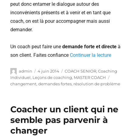
peut donc entamer le dialogue autour des
inconvénients présents et à venir et en tant que
coach, on est là pour accompagner mais aussi
demander.
Un coach peut faire une
demande forte et directe
à
son client. Faites confiance
Continuer la lecture
admin
4 juin 2014
COACH SENIOR
,
Coaching
Individuel
,
Leçons de coaching
,
MASTER COACH
changement
,
demandes fortes
,
résolution de problème
Coacher un client qui ne
semble pas parvenir à
changer