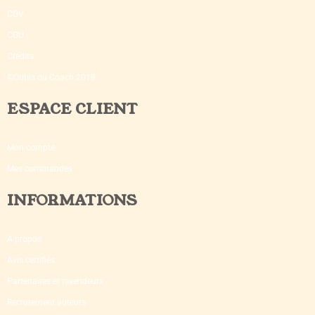
CGV
CGU
Crédits
©Outils du Coach 2018
ESPACE CLIENT
Mon compte
Mes commandes
INFORMATIONS
A propos
Avis certifiés
Partenaires et revendeurs
Recrutement auteurs