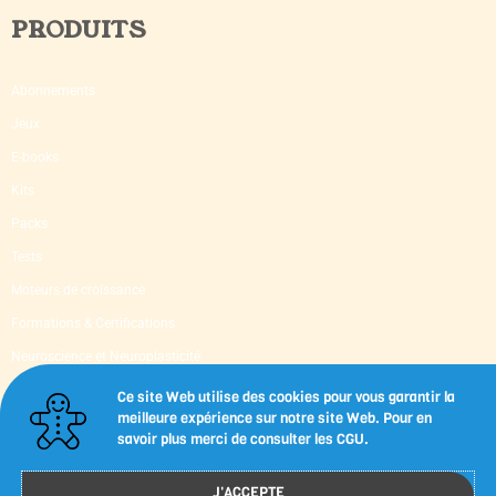
PRODUITS
Abonnements
Jeux
E-books
Kits
Packs
Tests
Moteurs de croissance
Formations & Certifications
Neuroscience et Neuroplasticité
Supervision & Mentoring
Ce site Web utilise des cookies pour vous garantir la
meilleure expérience sur notre site Web. Pour en
Livres d’occasion
savoir plus merci de consulter les CGU.
Capsules-outils imprimables
J'ACCEPTE