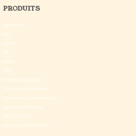
PRODUITS
Abonnements
Jeux
E-books
Kits
Packs
Tests
Moteurs de croissance
Formations & Certifications
Neuroscience et Neuroplasticité
Supervision & Mentoring
Livres d’occasion
Capsules-outils imprimables