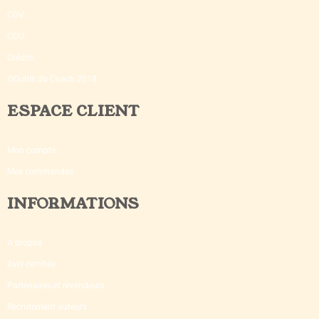
CGV
CGU
Crédits
©Outils du Coach 2018
ESPACE CLIENT
Mon compte
Mes commandes
INFORMATIONS
A propos
Avis certifiés
Partenaires et revendeurs
Recrutement auteurs