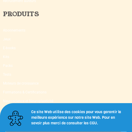
Recrutement auteurs
PRODUITS
Abonnements
Jeux
E-books
Kits
Packs
Tests
Moteurs de croissance
Formations & Certifications
Neuroscience et Neuroplasticité
Supervision & Mentoring
Ce site Web utilise des cookies pour vous garantir la
meilleure expérience sur notre site Web. Pour en
Livres d’occasion
savoir plus merci de consulter les CGU.
Capsules-outils imprimables