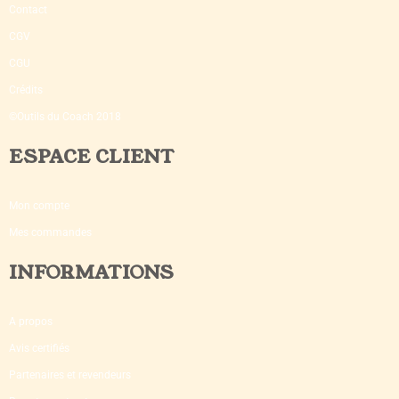
Contact
CGV
CGU
Crédits
©Outils du Coach 2018
ESPACE CLIENT
Mon compte
Mes commandes
INFORMATIONS
A propos
Avis certifiés
Partenaires et revendeurs