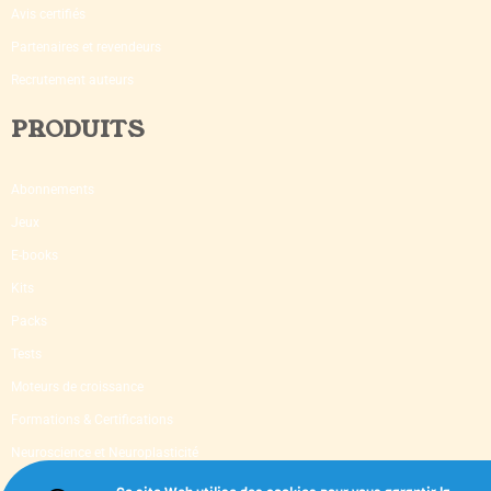
Avis certifiés
Partenaires et revendeurs
Recrutement auteurs
PRODUITS
Abonnements
Jeux
E-books
Kits
Packs
Tests
Moteurs de croissance
Formations & Certifications
Neuroscience et Neuroplasticité
Supervision & Mentoring