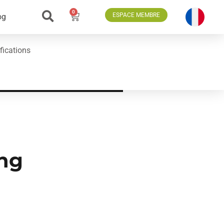
0
ESPACE MEMBRE
og
fications
ing