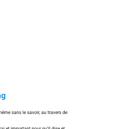
ng
ême sans le savoir, au travers de
vrai et important pour qu’il dise et