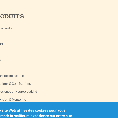
ODUITS
nements
ks
s
rs de croissance
tions & Certifications
science et Neuroplasticité
vision & Mentoring
s d’occasion
 site Web utilise des cookies pour vous
rantir la meilleure expérience sur notre site
les-outils imprimables