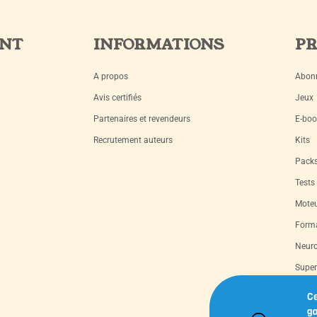
ENT
INFORMATIONS
PR
A propos
Abon
Avis certifiés
Jeux
Partenaires et revendeurs
E-boo
Recrutement auteurs
Kits
Pack
Tests
Moteu
Forma
Neuro
Super
Livre
Ce
ga
Capsu