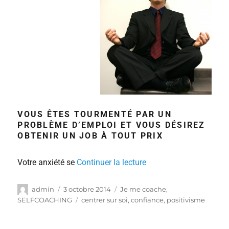
VOUS ÊTES TOURMENTÉ PAR UN
PROBLÈME D’EMPLOI ET VOUS DÉSIREZ
OBTENIR UN JOB À TOUT PRIX
Votre anxiété se
Continuer la lecture
admin
3 octobre 2014
Je me coache
,
SELFCOACHING
centrer sur soi
,
confiance
,
positivisme