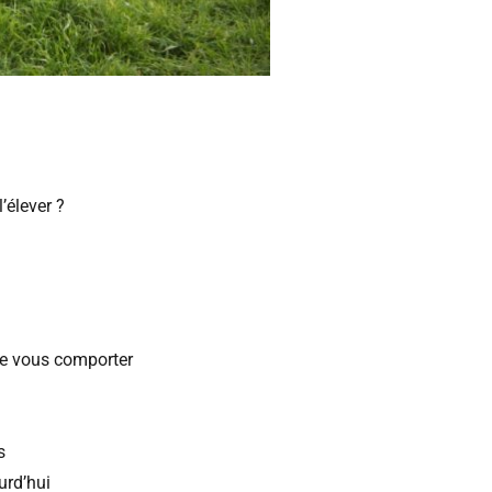
’élever ?
de vous comporter
s
urd’hui