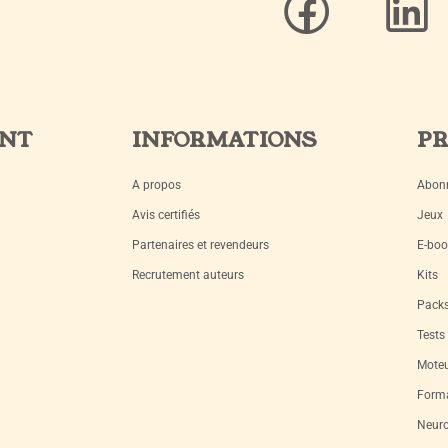
ENT
INFORMATIONS
PR
A propos
Abon
Avis certifiés
Jeux
Partenaires et revendeurs
E-boo
Recrutement auteurs
Kits
Pack
Tests
Moteu
Forma
Neuro