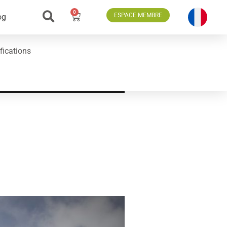
0
ESPACE MEMBRE
og
fications