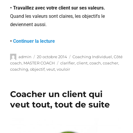
• Travaillez avec votre client sur ses valeurs.
Quand les valeurs sont claires, les objectifs le
deviennent aussi.
•
Continuer la lecture
admin
20 octobre 2014
Coaching Individuel
,
Côté
coach
,
MASTER COACH
clarifier
,
client
,
coach
,
coacher
,
coaching
,
objectif
,
veut
,
vouloir
Coacher un client qui
veut tout, tout de suite