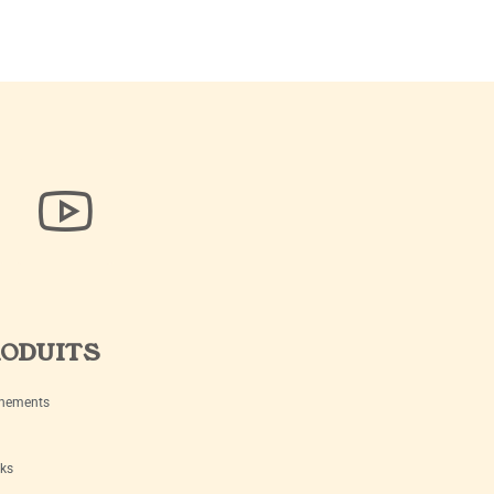
ODUITS
nements
ks