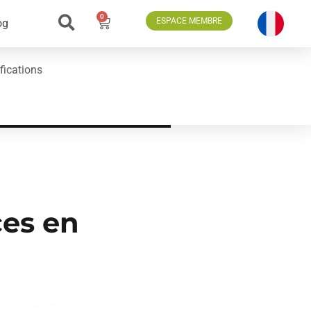
0
ESPACE MEMBRE
og
fications
ces en