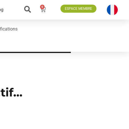
0
ESPACE MEMBRE
og
fications
tif…