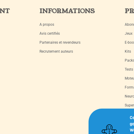
ENT
INFORMATIONS
PR
A propos
Abon
Avis certifiés
Jeux
Partenaires et revendeurs
E-boo
Recrutement auteurs
Kits
Pack
Tests
Moteu
Forma
Neuro
Super
Livre
Ce
ga
Capsu
We