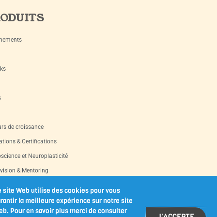
ODUITS
nements
ks
s
rs de croissance
tions & Certifications
science et Neuroplasticité
vision & Mentoring
s d’occasion
 site Web utilise des cookies pour vous
rantir la meilleure expérience sur notre site
les-outils imprimables
b. Pour en savoir plus merci de consulter
J'ACCEPTE