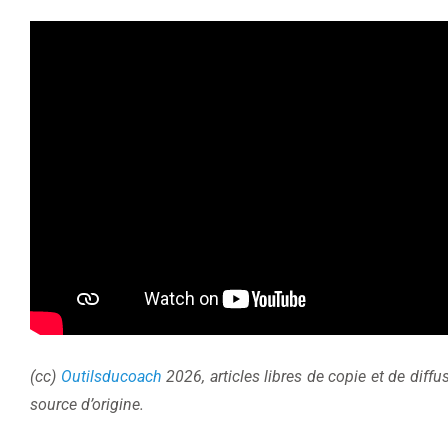
(cc)
Outilsducoach
2026, articles libres de copie et de diffu
source d’origine.