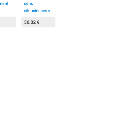
ment
sens
silencieuses »
€
36.02
€