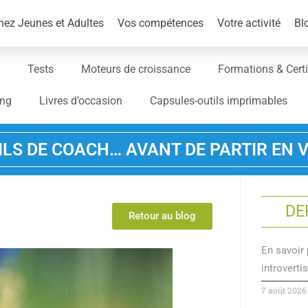
ez Jeunes et Adultes
Vos compétences
Votre activité
Bl
Tests
Moteurs de croissance
Formations & Certi
ing
Livres d’occasion
Capsules-outils imprimables
ILS DE COACH… AVANT DE PARTIR EN
DE
Retour au blog
En savoir 
introvertis
7 août 2026