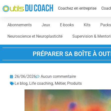
Coachez en entreprise
Coach
Abonnements
Jeux
E-books
Kits
Packs
Neuroscience et Neuroplasticité
Supervision & Mentor
PRÉPARER SA BOÎTE À OUT
26/06/2026
Aucun commentaire
Le blog
,
Life coaching
,
Métier
,
Produits