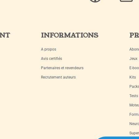
ENT
INFORMATIONS
PR
A propos
Abon
Avis certifiés
Jeux
Partenaires et revendeurs
E-boo
Recrutement auteurs
Kits
Pack
Tests
Moteu
Forma
Neuro
Super