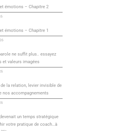
et émotions – Chapitre 2
26
et émotions – Chapitre 1
026
arole ne suffit plus.. essayez
s et valeurs imagées
26
de la relation, levier invisible de
de nos accompagnements
26
é devenait un temps stratégique
hir votre pratique de coach…à