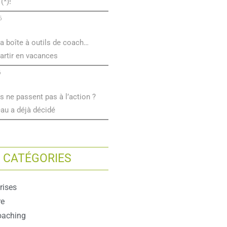
(*)!
6
a boîte à outils de coach…
artir en vacances
6
s ne passent pas à l’action ?
eau a déjà décidé
CATÉGORIES
rises
re
oaching