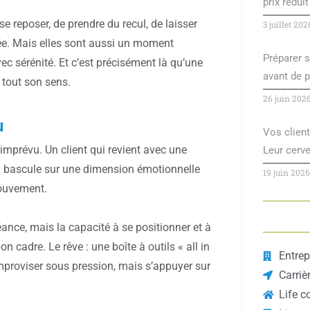
prix réduit 
e reposer, de prendre du recul, de laisser
3 juillet 202
e. Mais elles sont aussi un moment
Préparer s
vec sérénité. Et c’est précisément là qu’une
avant de p
 tout son sens.
26 juin 202
u
Vos client
imprévu. Un client qui revient avec une
Leur cerv
i bascule sur une dimension émotionnelle
19 juin 2026
mouvement.
ance, mais la capacité à se positionner et à
 cadre. Le rêve : une boîte à outils « all in
Entrep
mproviser sous pression, mais s’appuyer sur
Carriè
Life c