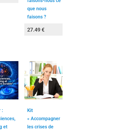
faisons-nous ce
que nous
faisons ?
27.49
€
 :
Kit
iences,
« Accompagner
g et
les crises de