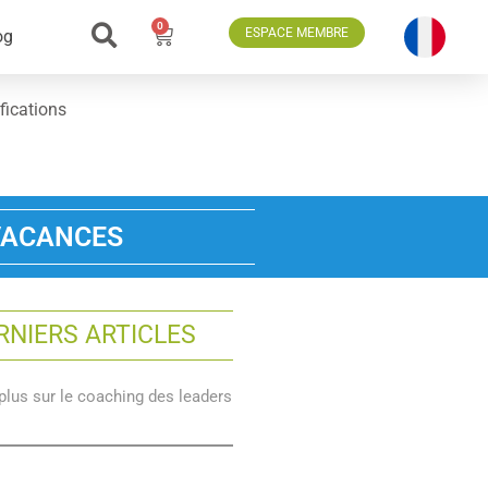
0
ESPACE MEMBRE
og
fications
 VACANCES
RNIERS ARTICLES
plus sur le coaching des leaders