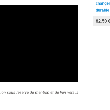
change
durable
82.50
sion sous réserve de mention et de lien vers la