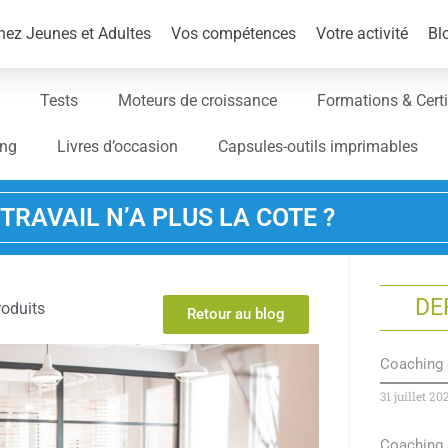
ez Jeunes et Adultes
Vos compétences
Votre activité
Bl
Tests
Moteurs de croissance
Formations & Certi
ing
Livres d’occasion
Capsules-outils imprimables
TRAVAIL N’A PLUS LA COTE ?
DE
roduits
Retour au blog
Coaching 
31 juillet 20
Coaching 