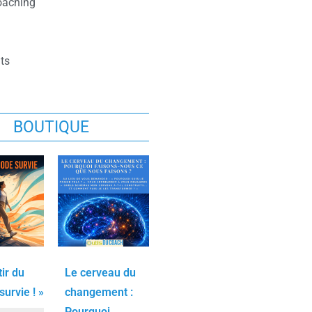
oaching
ts
BOUTIQUE
tir du
Le cerveau du
urvie ! »
changement :
Pourquoi