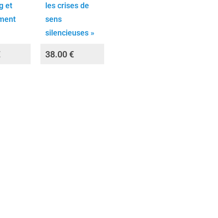
g et
les crises de
ment
sens
silencieuses »
€
38.00
€