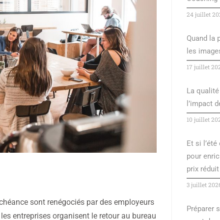
24 juillet 2
Quand la p
les image
17 juillet 20
La qualité 
l’impact 
10 juillet 20
Et si l’ét
pour enric
prix réduit 
3 juillet 202
à échéance sont renégociés par des employeurs
Préparer s
 les entreprises organisent le retour au bureau