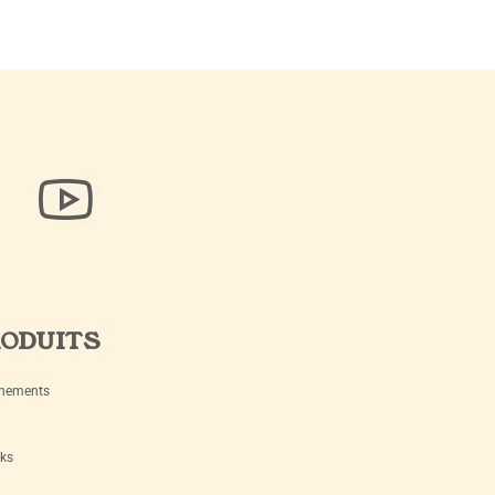
ODUITS
nements
ks