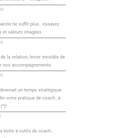
026
arole ne suffit plus.. essayez
s et valeurs imagées
26
de la relation, levier invisible de
de nos accompagnements
26
é devenait un temps stratégique
hir votre pratique de coach…à
(*)!
6
a boîte à outils de coach…