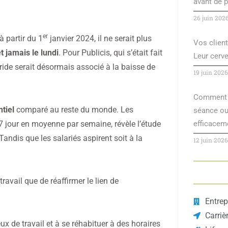
avant de p
26 juin 202
er
à partir du 1
janvier 2024, il ne serait plus
Vos client
t jamais le lundi
. Pour Publicis, qui s’était fait
Leur cerv
ride serait désormais associé à la baisse de
19 juin 2026
Comment r
ntiel
comparé au reste du monde. Les
séance ou 
0,7 jour en moyenne par semaine, révèle l’étude
efficacem
Tandis que les salariés aspirent soit à la
12 juin 2026
ravail que de réaffirmer le lien de
Entrep
Carriè
eux de travail et à se réhabituer à des horaires