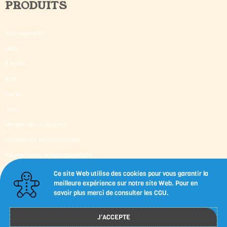
PRODUITS
Abonnements
Jeux
E-books
Kits
Packs
Tests
Moteurs de croissance
Formations & Certifications
Neuroscience et Neuroplasticité
Supervision & Mentoring
Ce site Web utilise des cookies pour vous garantir la
meilleure expérience sur notre site Web. Pour en
Livres d’occasion
savoir plus merci de consulter les CGU.
Capsules-outils imprimables
J'ACCEPTE