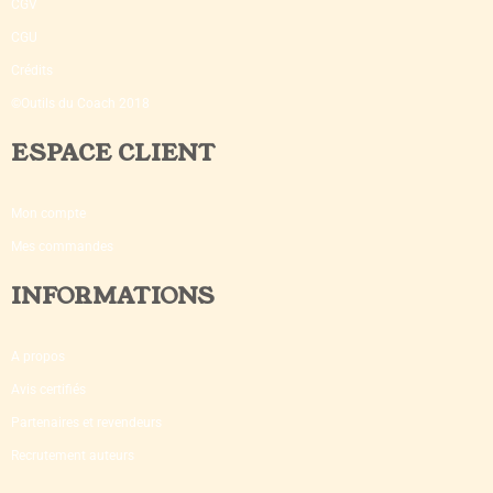
CGV
CGU
Crédits
©Outils du Coach 2018
ESPACE CLIENT
Mon compte
Mes commandes
INFORMATIONS
A propos
Avis certifiés
Partenaires et revendeurs
Recrutement auteurs