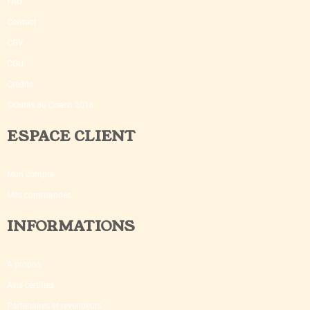
FAQ
Contact
CGV
CGU
Crédits
©Outils du Coach 2018
ESPACE CLIENT
Mon compte
Mes commandes
INFORMATIONS
A propos
Avis certifiés
Partenaires et revendeurs