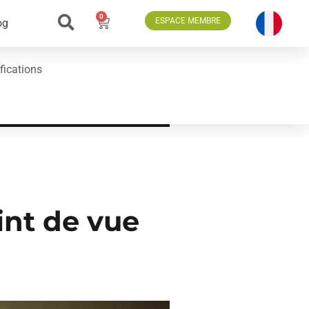
0
ESPACE MEMBRE
og
fications
int de vue