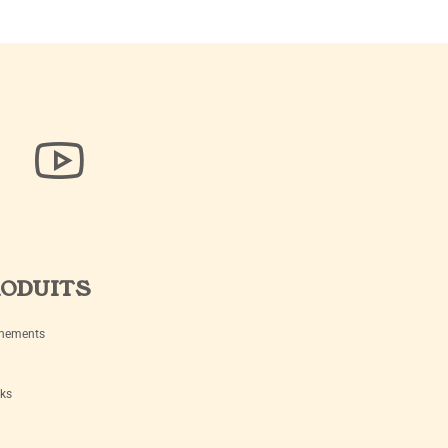
ODUITS
nements
ks