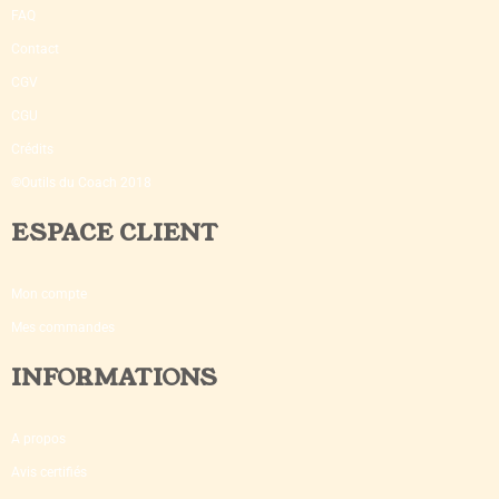
FAQ
Contact
CGV
CGU
Crédits
©Outils du Coach 2018
ESPACE CLIENT
Mon compte
Mes commandes
INFORMATIONS
A propos
Avis certifiés