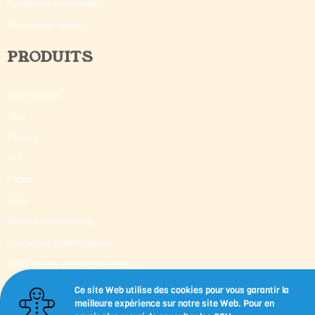
Partenaires et revendeurs
Recrutement auteurs
PRODUITS
Abonnements
Jeux
E-books
Kits
Packs
Tests
Moteurs de croissance
Formations & Certifications
Neuroscience et Neuroplasticité
Supervision & Mentoring
Ce site Web utilise des cookies pour vous garantir la
meilleure expérience sur notre site Web. Pour en
Livres d’occasion