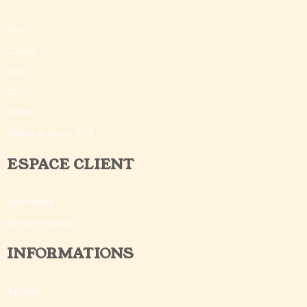
FAQ
Contact
CGV
CGU
Crédits
©Outils du Coach 2018
ESPACE CLIENT
Mon compte
Mes commandes
INFORMATIONS
A propos