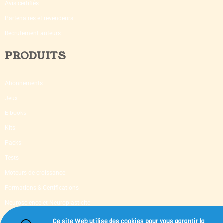
Avis certifiés
Partenaires et revendeurs
Recrutement auteurs
PRODUITS
Abonnements
Jeux
E-books
Kits
Packs
Tests
Moteurs de croissance
Formations & Certifications
Neuroscience et Neuroplasticité
Supervision & Mentoring
Ce site Web utilise des cookies pour vous garantir la