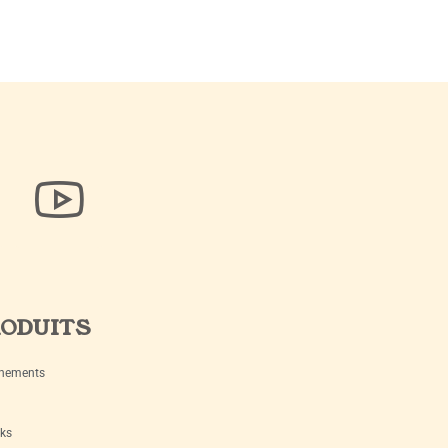
ODUITS
nements
ks