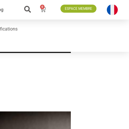
0
ESPACE MEMBRE
og
fications