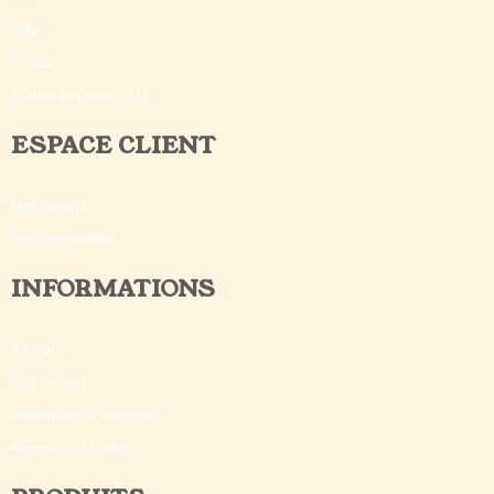
CGU
Crédits
©Outils du Coach 2018
ESPACE CLIENT
Mon compte
Mes commandes
INFORMATIONS
A propos
Avis certifiés
Partenaires et revendeurs
Recrutement auteurs