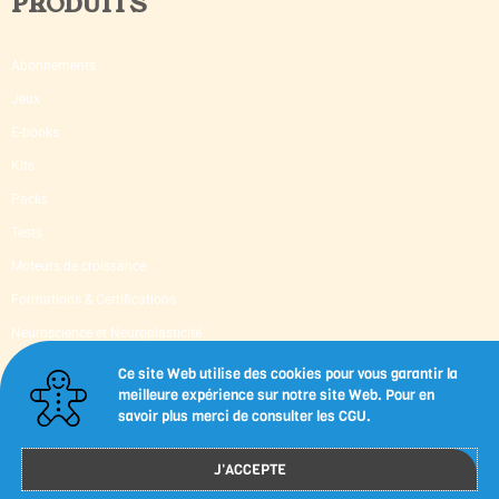
PRODUITS
Abonnements
Jeux
E-books
Kits
Packs
Tests
Moteurs de croissance
Formations & Certifications
Neuroscience et Neuroplasticité
Supervision & Mentoring
Ce site Web utilise des cookies pour vous garantir la
meilleure expérience sur notre site Web. Pour en
Livres d’occasion
savoir plus merci de consulter les CGU.
Capsules-outils imprimables
J'ACCEPTE