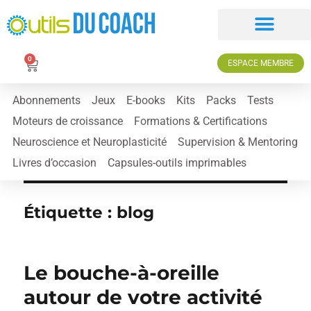
0
ESPACE MEMBRE
Abonnements
Jeux
E-books
Kits
Packs
Tests
Moteurs de croissance
Formations & Certifications
Neuroscience et Neuroplasticité
Supervision & Mentoring
Livres d’occasion
Capsules-outils imprimables
Étiquette :
blog
Le bouche-à-oreille
autour de votre activité