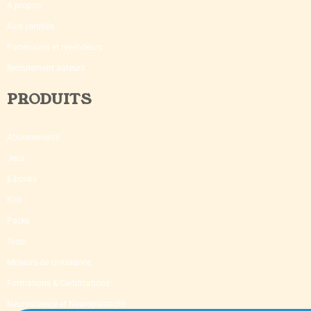
A propos
Avis certifiés
Partenaires et revendeurs
Recrutement auteurs
PRODUITS
Abonnements
Jeux
E-books
Kits
Packs
Tests
Moteurs de croissance
Formations & Certifications
Neuroscience et Neuroplasticité