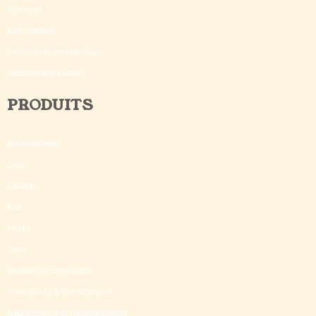
A propos
Avis certifiés
Partenaires et revendeurs
Recrutement auteurs
PRODUITS
Abonnements
Jeux
E-books
Kits
Packs
Tests
Moteurs de croissance
Formations & Certifications
Neuroscience et Neuroplasticité