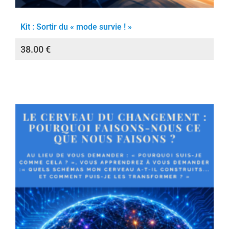
Kit : Sortir du « mode survie ! »
38.00
€