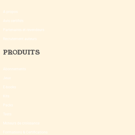
A propos
Avis certifiés
Partenaires et revendeurs
Recrutement auteurs
PRODUITS
Abonnements
Jeux
E-books
Kits
Packs
Tests
Moteurs de croissance
Formations & Certifications