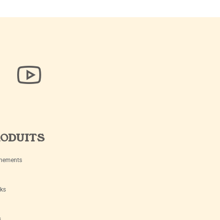
ODUITS
nements
ks
s