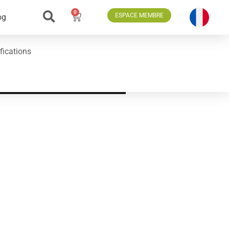
0
ESPACE MEMBRE
og
fications