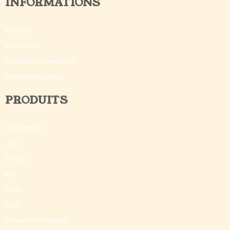
INFORMATIONS
A propos
Avis certifiés
Partenaires et revendeurs
Recrutement auteurs
PRODUITS
Abonnements
Jeux
E-books
Kits
Packs
Tests
Moteurs de croissance