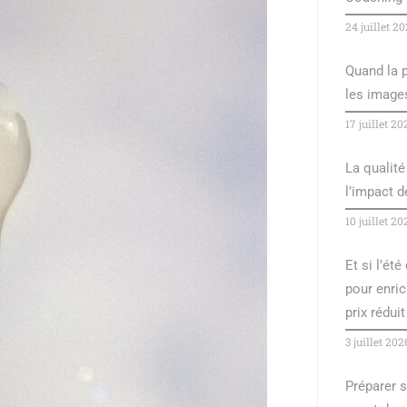
24 juillet 2
Quand la p
les image
17 juillet 20
La qualité 
l’impact 
10 juillet 20
Et si l’ét
pour enric
prix réduit 
3 juillet 202
Préparer s