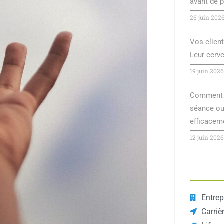
avant de p
26 juin 202
Vos client
Leur cerv
19 juin 2026
Comment r
séance ou 
efficacem
12 juin 2026
Entrep
Carriè