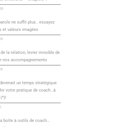
026
arole ne suffit plus.. essayez
s et valeurs imagées
26
de la relation, levier invisible de
de nos accompagnements
26
é devenait un temps stratégique
hir votre pratique de coach…à
(*)!
6
a boîte à outils de coach…