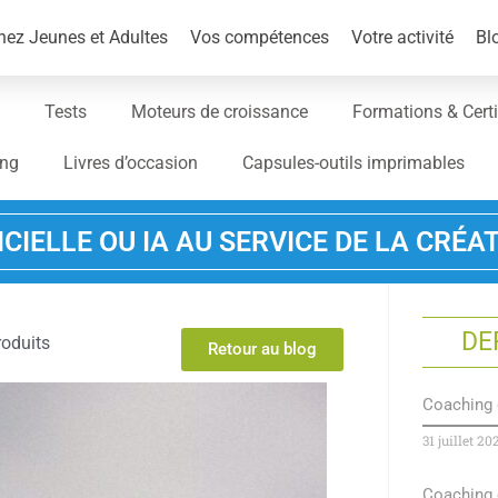
ez Jeunes et Adultes
Vos compétences
Votre activité
Bl
Tests
Moteurs de croissance
Formations & Certi
ing
Livres d’occasion
Capsules-outils imprimables
ICIELLE OU IA AU SERVICE DE LA CRÉAT
DE
roduits
Retour au blog
Coaching 
31 juillet 20
Coaching 