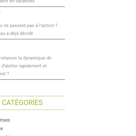
artir en vacances
6
s ne passent pas à l’action ?
eau a déjà décidé
elancer la dynamique de
d’atelier rapidement et
ent ?
CATÉGORIES
rises
re