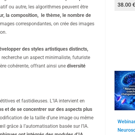
38.00
catif ou autre, les algorithmes peuvent être
ur, la composition, le thème, le nombre de
es images correspondantes, on crée des images
ion.
velopper des styles artistiques distincts,
 recherche un aspect minimaliste, futuriste
ière cohérente, offrant ainsi une
diversité
itives et fastidieuses. L’IA intervient en
s et de se concentrer sur des aspects plus
 modification de la taille d’une image ou même
Webinar
œil grâce à l’automatisation basée sur l’IA.
Neurosc
aphiques ont intégrés des modules d’IA