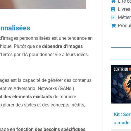
Life c
Livres
Métier
Produi
onnalisées
tion d’images personnalisées est une tendance en
phique. Plutôt que de
dépendre d’images
ffertes par l’IA pour donner vie à leurs idées.
images est la capacité de générer des contenus
erative Adversarial Networks (GANs )
t des éléments existants
de manière
explorer des styles et des concepts inédits,
Kit : Sor
« mode s
image
en fonction des besoins spécifiques
.