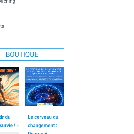
oaching
ts
BOUTIQUE
tir du
Le cerveau du
urvie ! »
changement :
Pourquoi