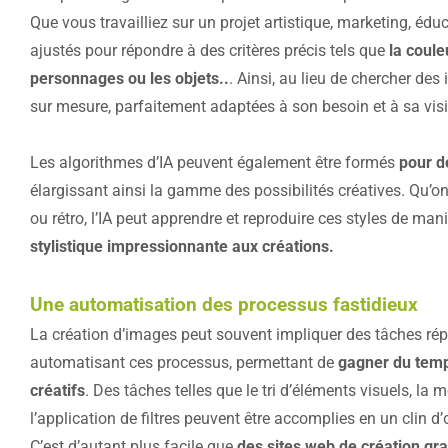
Que vous travailliez sur un projet artistique, marketing, édu
ajustés pour répondre à des critères précis tels que
la coule
personnages ou les objets..
. Ainsi, au lieu de chercher d
sur mesure, parfaitement adaptées à son besoin et à sa vis
Les algorithmes d’IA peuvent également être formés
pour dé
élargissant ainsi la gamme des possibilités créatives. Qu’on
ou rétro, l’IA peut apprendre et reproduire ces styles de man
stylistique impressionnante aux créations.
Une automatisation des processus fastidieux
La création d’images peut souvent impliquer des tâches répét
automatisant ces processus, permettant de
gagner du temp
créatifs
. Des tâches telles que le tri d’éléments visuels, la
l’application de filtres peuvent être accomplies en un clin d’
C’est d’autant plus facile que
des sites web de création gr