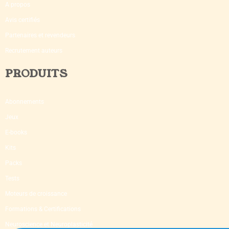
A propos
Avis certifiés
Partenaires et revendeurs
Recrutement auteurs
PRODUITS
Abonnements
Jeux
E-books
Kits
Packs
Tests
Moteurs de croissance
Formations & Certifications
Neuroscience et Neuroplasticité