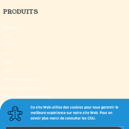
PRODUITS
Abonnements
Jeux
E-books
Kits
Packs
Tests
Moteurs de croissance
Formations & Certifications
Neuroscience et Neuroplasticité
Supervision & Mentoring
Ce site Web utilise des cookies pour vous garantir la
meilleure expérience sur notre site Web. Pour en
Livres d’occasion
savoir plus merci de consulter les CGU.
Capsules-outils imprimables