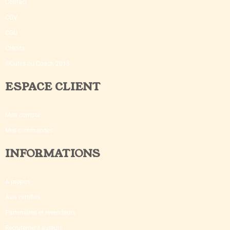
Contact
CGV
CGU
Crédits
©Outils du Coach 2018
ESPACE CLIENT
Mon compte
Mes commandes
INFORMATIONS
A propos
Avis certifiés
Partenaires et revendeurs
Recrutement auteurs