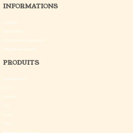
INFORMATIONS
A propos
Avis certifiés
Partenaires et revendeurs
Recrutement auteurs
PRODUITS
Abonnements
Jeux
E-books
Kits
Packs
Tests
Moteurs de croissance