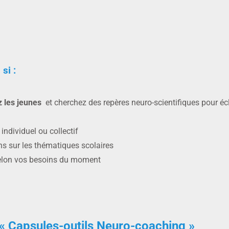
si :
z les jeunes
et cherchez des repères neuro-scientifiques pour écl
dividuel ou collectif
s sur les thématiques scolaires
 selon vos besoins du moment
n « Capsules-outils Neuro-coaching »