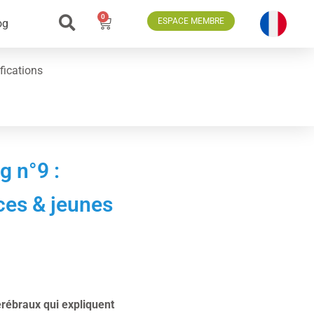
0
ESPACE MEMBRE
og
fications
 n°9 :
ces & jeunes
érébraux qui expliquent