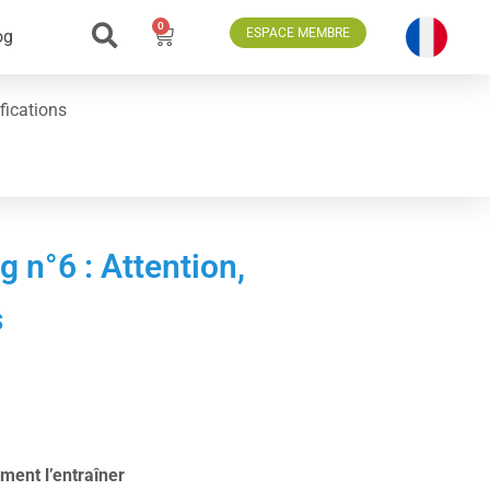
0
ESPACE MEMBRE
og
fications
 n°6 : Attention,
s
mment l’entraîner