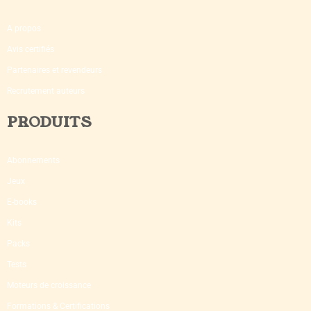
A propos
Avis certifiés
Partenaires et revendeurs
Recrutement auteurs
PRODUITS
Abonnements
Jeux
E-books
Kits
Packs
Tests
Moteurs de croissance
Formations & Certifications