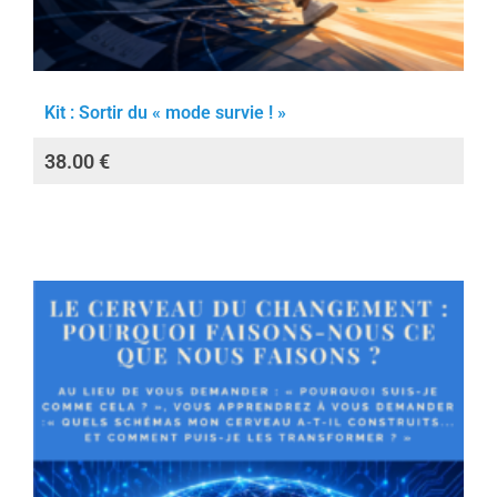
Kit : Sortir du « mode survie ! »
38.00
€