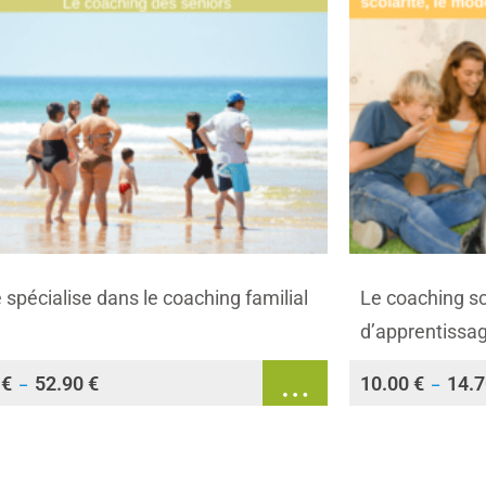
spécialise dans le coaching familial
Le coaching sco
d’apprentissa
0
€
52.90
€
10.00
€
14.
–
–