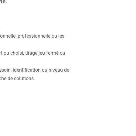
à l’envie.
.
sonnelle, professionnelle ou les
ert ou choisi, tirage jeu fermé ou
besoin, identification du niveau de
che de solutions.