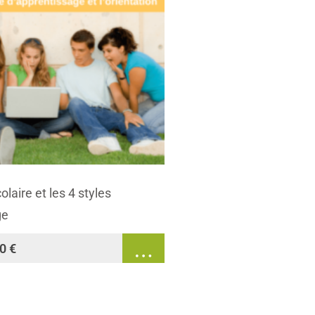
laire et les 4 styles
ge
70
€