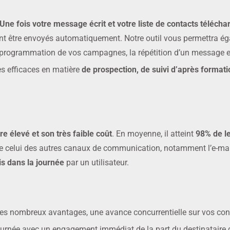
Une fois votre message écrit et votre liste de contacts téléch
nt être envoyés automatiquement. Notre outil vous permettra ég
a programmation de vos campagnes, la répétition d’un message et
ès efficaces en matière
de prospection, de suivi d’après formatio
re élevé et son très faible coût
. En moyenne, il atteint
98% de le
que celui des autres canaux de communication, notamment l’e-ma
s dans la journée
par un utilisateur.
ses nombreux avantages, une avance concurrentielle sur vos conf
rnée avec un engagement immédiat de la part du destinataire