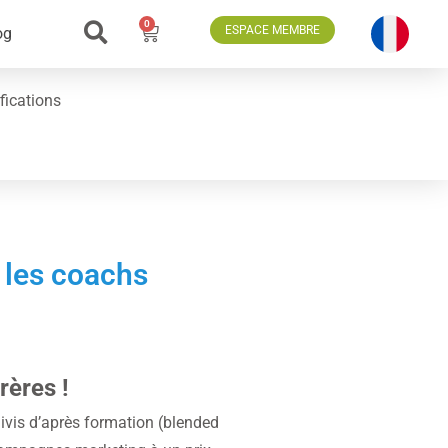
0
ESPACE MEMBRE
og
fications
 les coachs
ères !
vis d’après formation (blended