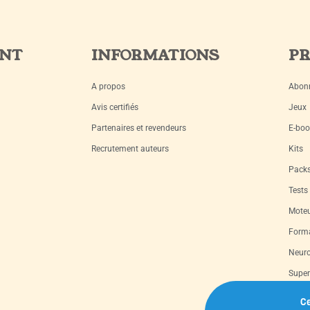
ENT
INFORMATIONS
PR
A propos
Abon
Avis certifiés
Jeux
Partenaires et revendeurs
E-boo
Recrutement auteurs
Kits
Pack
Tests
Moteu
Forma
Neuro
Super
Livre
Ce