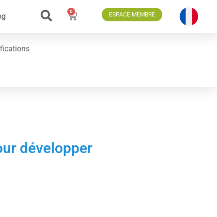
0
ESPACE MEMBRE
og
fications
our développer