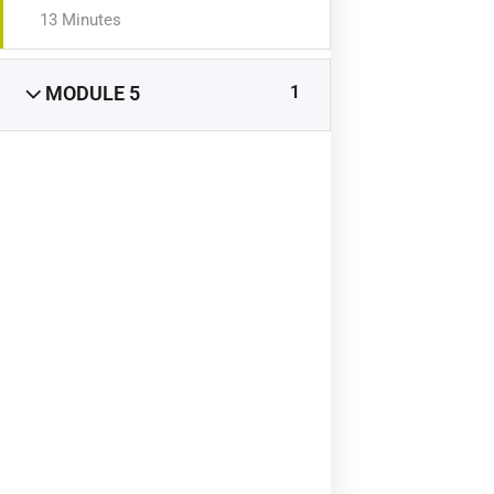
13 Minutes
1
MODULE 5
SERVICE CLIENT
FAQ
Contact
CGV
CGU
Crédits
©Outils du Coach 2018
ESPACE CLIENT