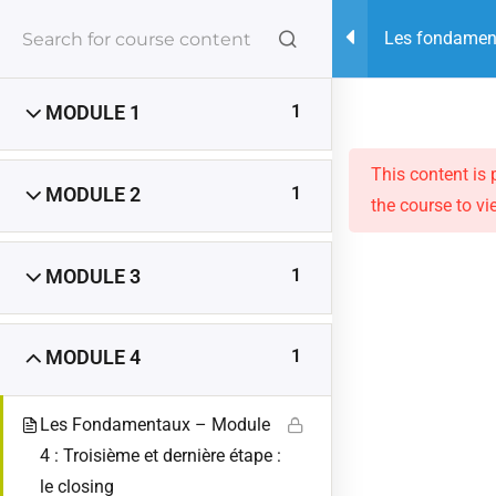
Les fondamenta
vente et dével
0
ESPACE MEMBRE
1
MODULE 1
Abonnements
Jeux
E-books
Kits
Packs
Tests
This content is 
Moteurs de croissance
Formations & Certifications
1
MODULE 2
the course to vi
Neuroscience et Neuroplasticité
Supervision & Mentoring
Livres d’occasion
Capsules-outils imprimables
1
MODULE 3
Accueil
Les cours
1
MODULE 4
Les Fondamentaux – Module
4 : Troisième et dernière étape :
le closing