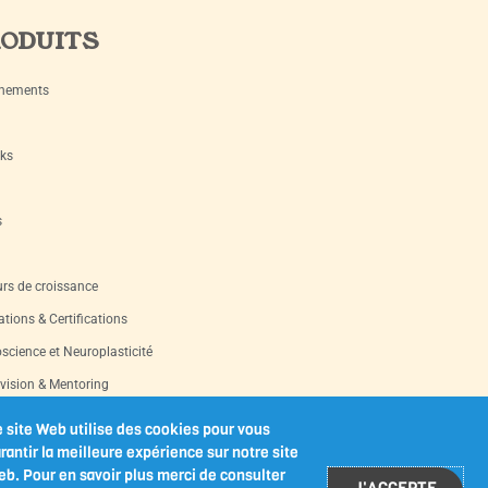
ODUITS
nements
ks
s
rs de croissance
tions & Certifications
science et Neuroplasticité
vision & Mentoring
s d’occasion
 site Web utilise des cookies pour vous
rantir la meilleure expérience sur notre site
les-outils imprimables
b. Pour en savoir plus merci de consulter