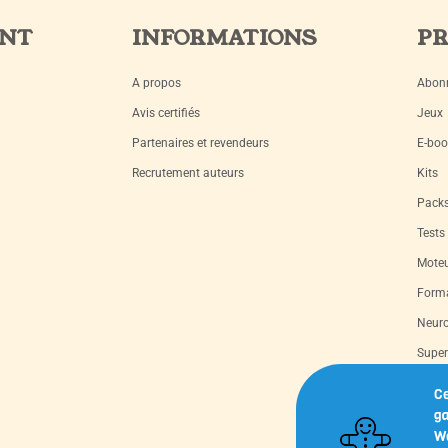
ENT
INFORMATIONS
PR
A propos
Abon
Avis certifiés
Jeux
Partenaires et revendeurs
E-boo
Recrutement auteurs
Kits
Pack
Tests
Moteu
Forma
Neuro
Super
Livre
Ce
ga
Capsu
We