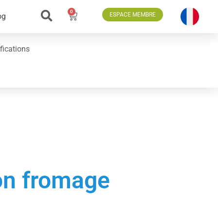
0
ESPACE MEMBRE
og
fications
on fromage