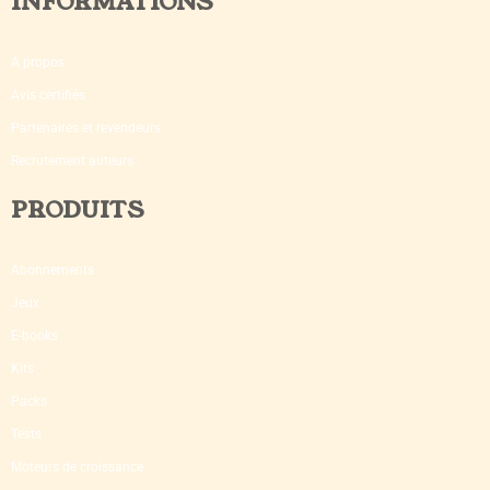
INFORMATIONS
A propos
Avis certifiés
Partenaires et revendeurs
Recrutement auteurs
PRODUITS
Abonnements
Jeux
E-books
Kits
Packs
Tests
Moteurs de croissance