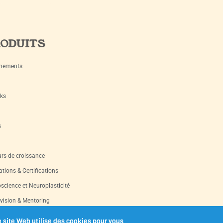
ODUITS
nements
ks
s
rs de croissance
tions & Certifications
science et Neuroplasticité
vision & Mentoring
s d’occasion
 site Web utilise des cookies pour vous