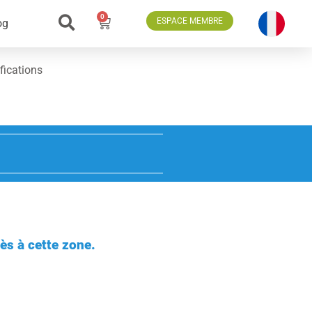
0
ESPACE MEMBRE
og
fications
ès à cette zone.