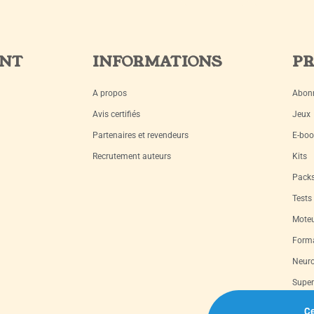
ENT
INFORMATIONS
PR
A propos
Abon
Avis certifiés
Jeux
Partenaires et revendeurs
E-boo
Recrutement auteurs
Kits
Pack
Tests
Moteu
Forma
Neuro
Super
Livre
Ce