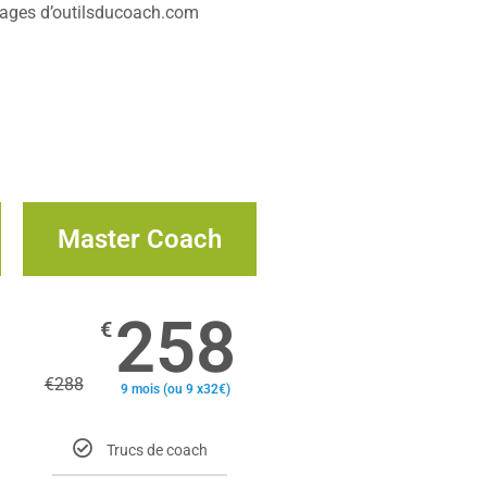
ntages d’outilsducoach.com
Master Coach
258
€
€
288
9 mois (ou 9 x32€)
Trucs de coach