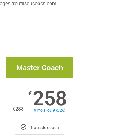
ntages d’outilsducoach.com
Master Coach
258
€
€
288
9 mois (ou 9 x32€)
Trucs de coach