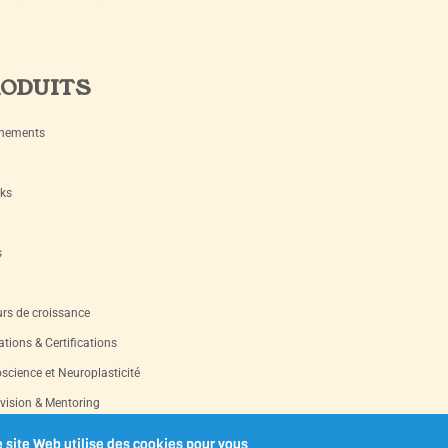
ODUITS
nements
ks
s
rs de croissance
tions & Certifications
science et Neuroplasticité
vision & Mentoring
s d’occasion
 site Web utilise des cookies pour vous