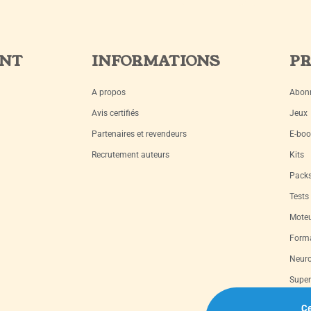
ENT
INFORMATIONS
PR
A propos
Abon
Avis certifiés
Jeux
Partenaires et revendeurs
E-boo
Recrutement auteurs
Kits
Pack
Tests
Moteu
Forma
Neuro
Super
Livre
Ce