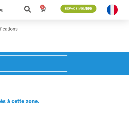
0
ESPACE MEMBRE
og
fications
ès à cette zone.