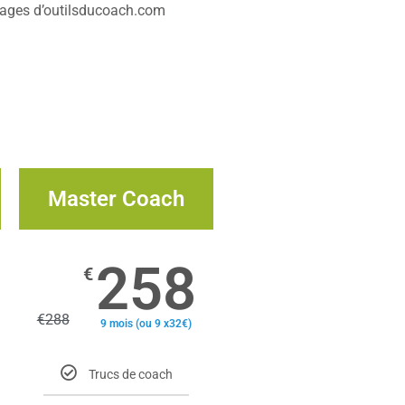
ntages d’outilsducoach.com
Master Coach
258
€
€
288
9 mois (ou 9 x32€)
Trucs de coach