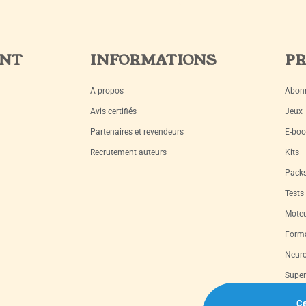
ENT
INFORMATIONS
PR
A propos
Abon
Avis certifiés
Jeux
Partenaires et revendeurs
E-boo
Recrutement auteurs
Kits
Pack
Tests
Moteu
Forma
Neuro
Super
Livre
Ce