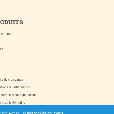
ODUITS
nements
ks
s
rs de croissance
tions & Certifications
science et Neuroplasticité
vision & Mentoring
s d’occasion
 site Web utilise des cookies pour vous