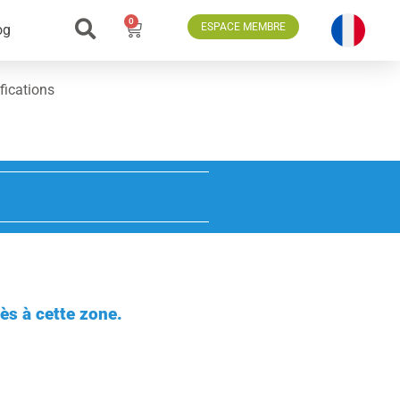
0
ESPACE MEMBRE
og
fications
ès à cette zone.