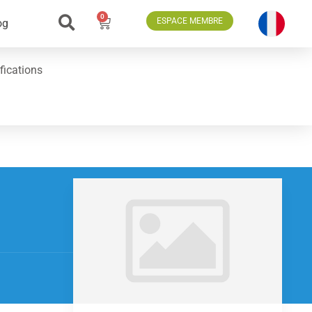
0
ESPACE MEMBRE
og
fications