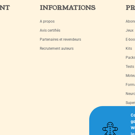
ENT
INFORMATIONS
PR
A propos
Abon
Avis certifiés
Jeux
Partenaires et revendeurs
E-boo
Recrutement auteurs
Kits
Pack
Tests
Moteu
Forma
Neuro
Super
Livre
Ce
ga
Capsu
We
le