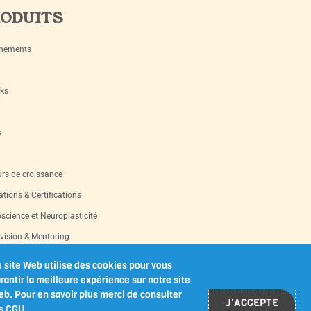
ODUITS
nements
ks
s
rs de croissance
tions & Certifications
science et Neuroplasticité
vision & Mentoring
s d’occasion
 site Web utilise des cookies pour vous
rantir la meilleure expérience sur notre site
les-outils imprimables
b. Pour en savoir plus merci de consulter
J'ACCEPTE
s CGU.