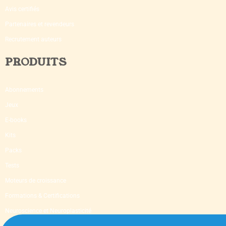
Avis certifiés
Partenaires et revendeurs
Recrutement auteurs
PRODUITS
Abonnements
Jeux
E-books
Kits
Packs
Tests
Moteurs de croissance
Formations & Certifications
Neuroscience et Neuroplasticité
Supervision & Mentoring