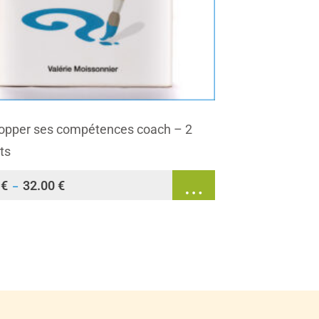
opper ses compétences coach – 2
ts
0
€
32.00
€
–